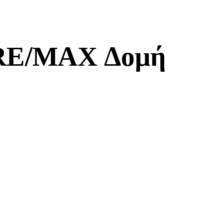
ς RE/MAX Δομή